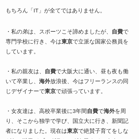
もちろん「IT」が全てではありません。
・私の弟は、スポーツこそ諦めましたが、
自費
で
専門学校に行き、今は
東京
で立派な国家公務員を
しています。
・私の親友は、
自費
で大阪大に通い、昼も夜も働
いて卒業し、
海外
放浪後、今はフリーランスの同
じデザイナーで
東京
で頑張っています。
・女友達は、高校卒業後に3年間
自費
で
海外
を周
り、そこから独学で学び、国立大に行き、新聞記
者になりました。現在は
東京
で絶賛子育てをしな